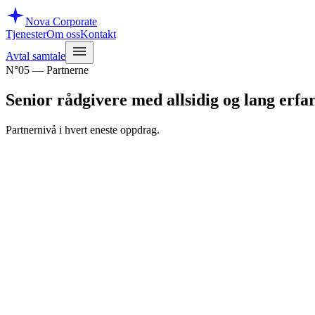
Nova
Corporate
Tjenester
Om oss
Kontakt
Avtal samtale
N°05 — Partnerne
Senior rådgivere med
allsidig og lang erfa
Partnernivå i hvert eneste oppdrag.